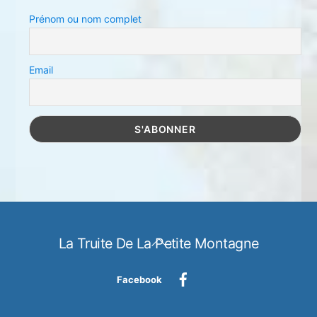
Prénom ou nom complet
Email
Back
La Truite De La Petite Montagne
To
Top
Facebook