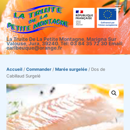
Skip
Men
to
content
La Truite De La Petite Montagne, Marigna Sur
Valouse, Jura, 39240. Tél: 03 84 35 72 30 Email:
earlbeuque@orange.fr
Accueil
/
Commander
/
Marée surgelée
/ Dos de
Cabillaud Surgelé