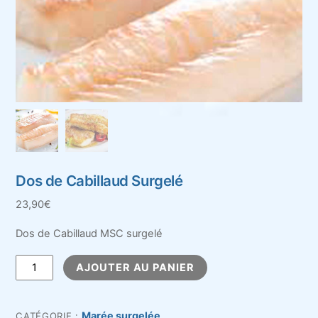
Dos de Cabillaud Surgelé
23,90
€
Dos de Cabillaud MSC surgelé
quantité
AJOUTER AU PANIER
de
Dos
de
Marée surgelée
CATÉGORIE :