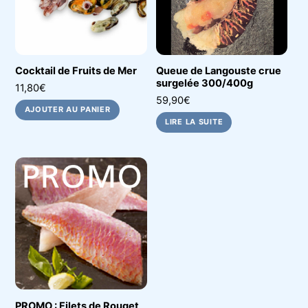
Cocktail de Fruits de Mer
Queue de Langouste crue
surgelée 300/400g
11,80
€
59,90
€
AJOUTER AU PANIER
LIRE LA SUITE
PROMO : Filets de Rouget