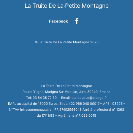
Back
La Truite De La Petite Montagne
To
Top
Facebook
©
La Truite De La Petite Montagne
2026
La Truite De La Petite Montagne
Route D’ugna, Marigna Sur Valouse, Jura, 39240, France
Tél: 03 84 35 72 30 Email: earlbeuque@orange.fr
EARL au capital de 15000 Euros. Siret: 402 966 048 00017 – APE : 0322Z –
N°TVA Intracommunautaire : FR 57402966048 Arrêté préfectoral n° 1363
du 17/11/95 – Agrément n°R 039 0015