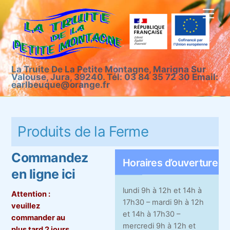
Skip
Men
to
content
La Truite De La Petite Montagne, Marigna Sur
Valouse, Jura, 39240. Tél: 03 84 35 72 30 Email:
earlbeuque@orange.fr
Produits de la Ferme
Commandez
Horaires d’ouverture
en ligne ici
lundi 9h à 12h et 14h à
Attention :
17h30 – mardi 9h à 12h
veuillez
et 14h à 17h30 –
commander au
mercredi 9h à 12h et
plus tard 2 jours