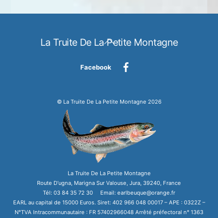
Back
La Truite De La Petite Montagne
To
Top
Facebook
©
La Truite De La Petite Montagne
2026
La Truite De La Petite Montagne
Route D’ugna, Marigna Sur Valouse, Jura, 39240, France
Tél: 03 84 35 72 30 Email: earlbeuque@orange.fr
EARL au capital de 15000 Euros. Siret: 402 966 048 00017 – APE : 0322Z –
N°TVA Intracommunautaire : FR 57402966048 Arrêté préfectoral n° 1363