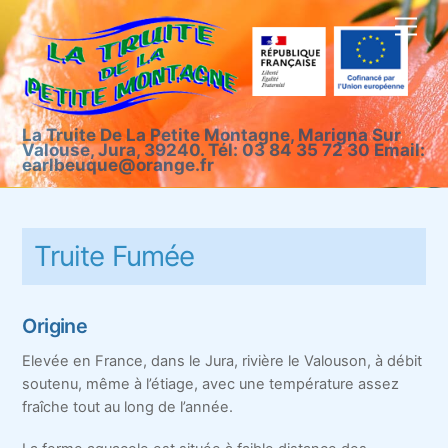
Skip
Men
to
content
La Truite De La Petite Montagne, Marigna Sur
Valouse, Jura, 39240. Tél: 03 84 35 72 30 Email:
earlbeuque@orange.fr
Truite Fumée
Origine
Elevée en France, dans le Jura, rivière le Valouson, à débit
soutenu, même à l’étiage, avec une température assez
fraîche tout au long de l’année.