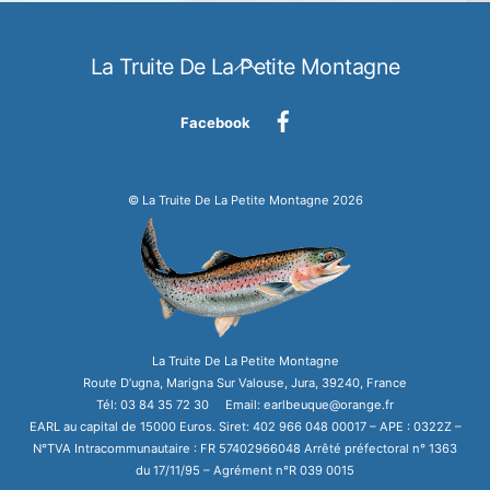
Back
La Truite De La Petite Montagne
To
Top
Facebook
©
La Truite De La Petite Montagne
2026
La Truite De La Petite Montagne
Route D’ugna, Marigna Sur Valouse, Jura, 39240, France
Tél: 03 84 35 72 30 Email: earlbeuque@orange.fr
EARL au capital de 15000 Euros. Siret: 402 966 048 00017 – APE : 0322Z –
N°TVA Intracommunautaire : FR 57402966048 Arrêté préfectoral n° 1363
du 17/11/95 – Agrément n°R 039 0015