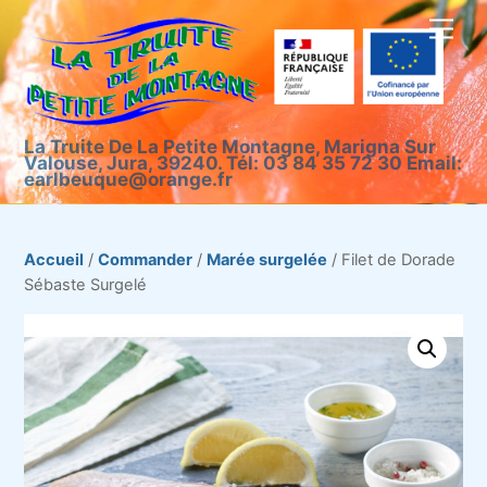
Skip
Men
to
content
La Truite De La Petite Montagne, Marigna Sur
Valouse, Jura, 39240. Tél: 03 84 35 72 30 Email:
earlbeuque@orange.fr
Accueil
/
Commander
/
Marée surgelée
/ Filet de Dorade
Sébaste Surgelé