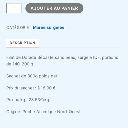
quantité
AJOUTER AU PANIER
de
Filet
de
Marée surgelée
CATÉGORIE :
Dorade
Sébaste
DESCRIPTION
Surgelé
Filet de Dorade Sébaste sans peau, surgelé IQF, portions
de 140-200 g
Sachet de 800g poids net
Prix du sachet : à 18.90 €
Prix au kg : 23.63€/kg.
Origine: Pêche Atlantique Nord-Ouest