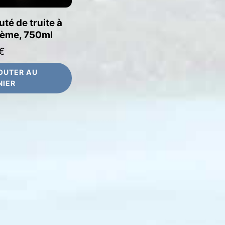
uté de truite à
rème, 750ml
€
OUTER AU
NIER