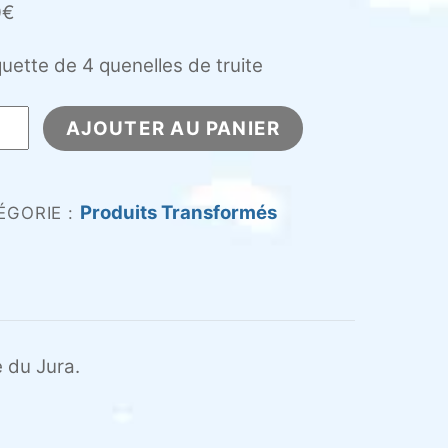
0
€
uette de 4 quenelles de truite
tité
AJOUTER AU PANIER
elles
Produits Transformés
ÉGORIE :
te
5
e du Jura.