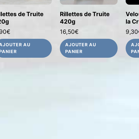
llettes de Truite
Rillettes de Truite
Velo
20g
420g
la C
,90
€
16,50
€
9,30
AJOUTER AU
AJOUTER AU
AJ
PANIER
PANIER
PA