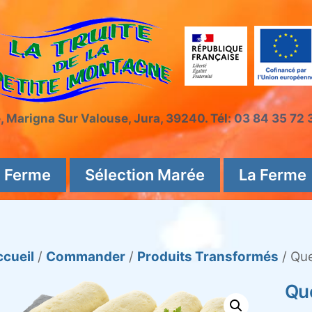
e, Marigna Sur Valouse, Jura, 39240. Tél: 03 84 35 72
a Ferme
Sélection Marée
La Ferme
ccueil
/
Commander
/
Produits Transformés
/ Que
Que