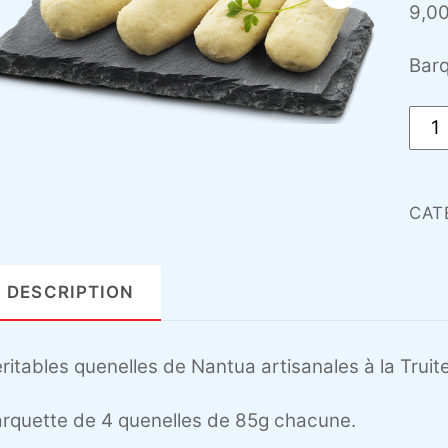
9,0
Barq
quan
de
Quen
de
CAT
Trui
4x8
DESCRIPTION
g
ritables quenelles de Nantua artisanales à la Truit
rquette de 4 quenelles de 85g chacune.