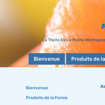
Skip
to
content
La Truite De La Petite Montagn
Bienvenue
Produits de l
A
Bienvenue
Produits de la Ferme