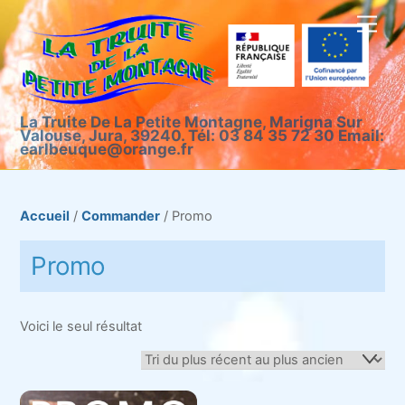
Skip
Men
to
content
La Truite De La Petite Montagne, Marigna Sur
Valouse, Jura, 39240. Tél: 03 84 35 72 30 Email:
earlbeuque@orange.fr
Accueil
/
Commander
/ Promo
Promo
Voici le seul résultat