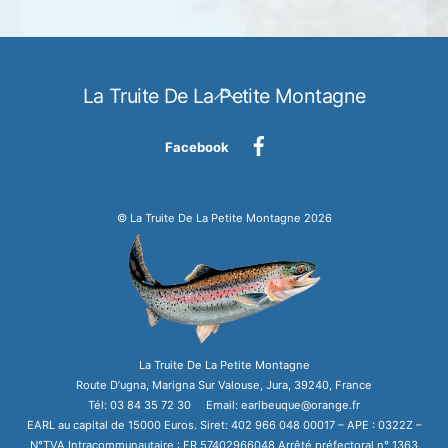
Back
La Truite De La Petite Montagne
To
Top
Facebook
©
La Truite De La Petite Montagne
2026
La Truite De La Petite Montagne
Route D’ugna, Marigna Sur Valouse, Jura, 39240, France
Tél: 03 84 35 72 30 Email: earlbeuque@orange.fr
EARL au capital de 15000 Euros. Siret: 402 966 048 00017 – APE : 0322Z –
N°TVA Intracommunautaire : FR 57402966048 Arrêté préfectoral n° 1363